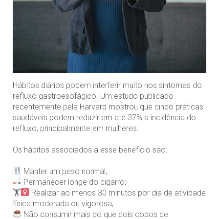
Hábitos diários podem interferir muito nos sintomas do
refluxo gastroesofágico. Um estudo publicado
recentemente pela Harvard mostrou que cinco práticas
saudáveis podem reduzir em até 37% a incidência do
refluxo, principalmente em mulheres.⠀
⠀
Os hábitos associados a esse benefício são:⠀
⠀
Manter um peso normal;⠀
Permanecer longe do cigarro;⠀
🏋‍
Realizar ao menos 30 minutos por dia de atividade
física moderada ou vigorosa;⠀
Não consumir mais do que dois copos de