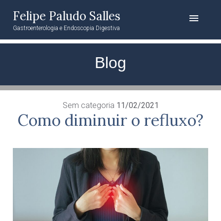
Felipe Paludo Salles
menu
Gastroenterologia e Endoscopia Digestiva
Blog
Sem categoria
11/02/2021
Como diminuir o refluxo?