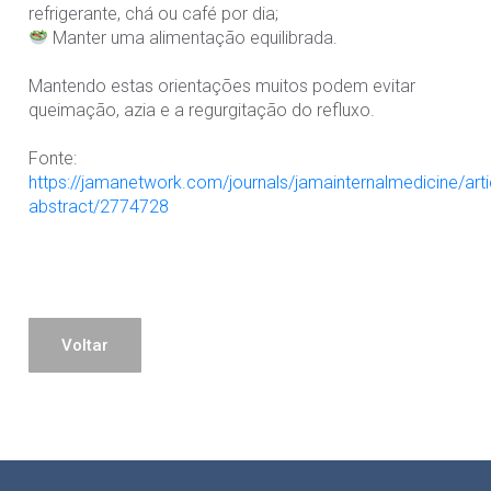
refrigerante, chá ou café por dia;⠀
Manter uma alimentação equilibrada.⠀
⠀
Mantendo estas orientações muitos podem evitar
queimação, azia e a regurgitação do refluxo.⠀
⠀
Fonte:
https://jamanetwork.com/journals/jamainternalmedicine/arti
abstract/2774728⠀
Voltar