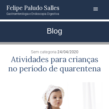
Felipe Paludo Salles
menu
Gastroenterologia e Endoscopia Digestiva
Blog
Sem categoria
24/04/2020
Atividades para crianças
no período de quarentena