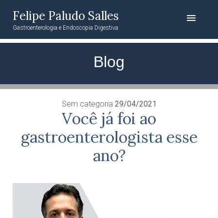
Felipe Paludo Salles
menu
Gastroenterologia e Endoscopia Digestiva
Blog
Sem categoria
29/04/2021
Você já foi ao
gastroenterologista esse
ano?