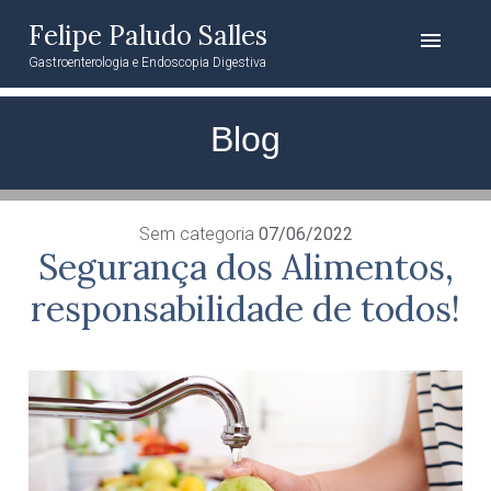
Felipe Paludo Salles
menu
Gastroenterologia e Endoscopia Digestiva
Blog
Sem categoria
07/06/2022
Segurança dos Alimentos,
responsabilidade de todos!