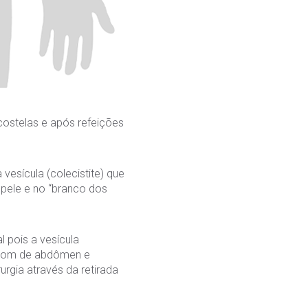
costelas e após refeições
esícula (colecistite) que
pele e no “branco dos
 pois a vesícula
assom de abdômen e
rgia através da retirada