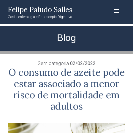
Felipe Paludo Salles
menu
Gastroenterologia e Endoscopia Digestiva
Blog
Sem categoria
02/02/2022
O consumo de azeite pode
estar associado a menor
risco de mortalidade em
adultos