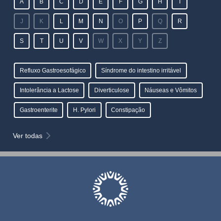
A
B
C
D
E
F
G
H
I
J
K
L
M
N
O
P
Q
R
S
T
U
V
W
X
Y
Z
Refluxo Gastroesofágico
Síndrome do intestino irritável
Intolerância a Lactose
Diverticulose
Náuseas e Vômitos
Gastroenterite
H. Pylori
Constipação
Ver todas