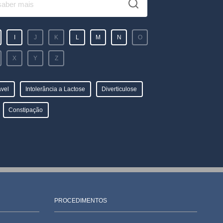
I
J
K
L
M
N
O
X
Y
Z
ável
Intolerância a Lactose
Diverticulose
Constipação
PROCEDIMENTOS