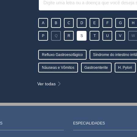
A
B
C
D
E
F
G
H
P
Q
R
S
T
U
V
W
Refluxo Gastroesofágico
Síndrome do intestino irrit
Náuseas e Vômitos
Gastroenterite
H. Pylori
Ver todas
S
ESPECIALIDADES