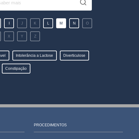
I
J
K
L
M
N
O
X
Y
Z
ável
Intolerância a Lactose
Diverticulose
Constipação
PROCEDIMENTOS