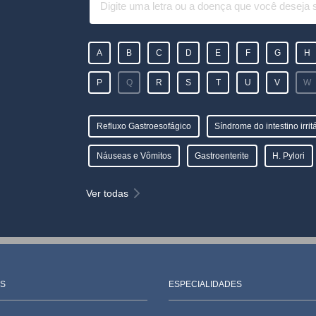
A
B
C
D
E
F
G
H
P
Q
R
S
T
U
V
W
Refluxo Gastroesofágico
Síndrome do intestino irrit
Náuseas e Vômitos
Gastroenterite
H. Pylori
Ver todas
S
ESPECIALIDADES