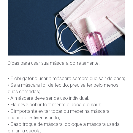
Dicas para usar sua máscara corretamente.
• É obrigatório usar a máscara sempre que sair de casa;
• Se a máscara for de tecido, precisa ter pelo menos
duas camadas;
• A máscara deve ser de uso individual;
• Ela deve cobrir totalmente a boca e o nariz;
• É importante evitar tocar ou mexer na máscara
quando a estiver usando;
• Caso troque de máscara, coloque a máscara usada
em uma sacola;