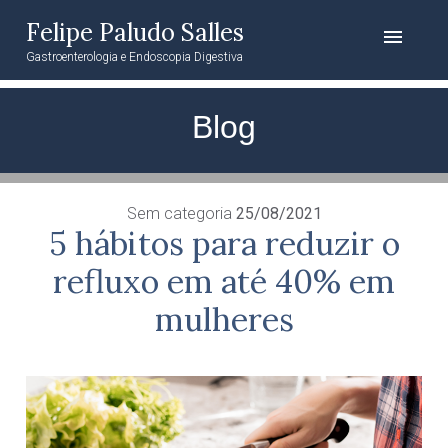
Felipe Paludo Salles
menu
Gastroenterologia e Endoscopia Digestiva
Blog
Sem categoria
25/08/2021
5 hábitos para reduzir o
refluxo em até 40% em
mulheres