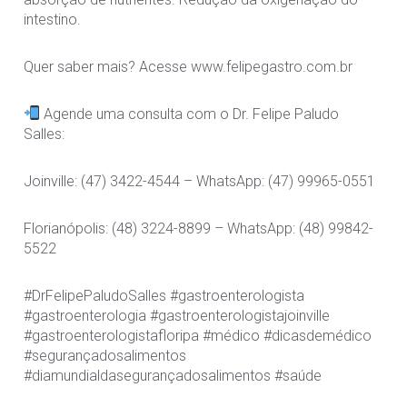
intestino.
Quer saber mais? Acesse www.felipegastro.com.br
Agende uma consulta com o Dr. Felipe Paludo
Salles:
Joinville: (47) 3422-4544 – WhatsApp: (47) 99965-0551
Florianópolis: (48) 3224-8899 – WhatsApp: (48) 99842-
5522
#DrFelipePaludoSalles #gastroenterologista
#gastroenterologia #gastroenterologistajoinville
#gastroenterologistafloripa #médico #dicasdemédico
#segurançadosalimentos
#diamundialdasegurançadosalimentos #saúde